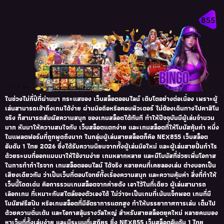
ในช่วงไม่กี่ปีที่ผ่านมา กระแสของ เว็บสล็อตออนไลน์ เติบโตอย่างต่อเนื่อง เพราะผู้
เล่นสามารถเข้าถึงเกมได้ง่าย ผ่านมือถือหรือคอมพิวเตอร์ ไม่ต้องเดินทางไปคาสิโน
จริง ก็สามารถสัมผัสความสนุก ของเกมสล็อตได้ทันที ทำให้ปัจจุบันมีผู้เล่นจำนวน
มาก หันมาให้ความสนใจกับ เว็บสล็อตแตกง่าย และเกมสล็อตที่ให้โบนัสคุ้มค่า หนึ่ง
ในแพลตฟอร์มที่ถูกพูดถึงมาก ในกลุ่มผู้เล่นสายสล็อตก็คือ NEX855 เว็บสล็อต
อันดับ 1 ไทย 2026 ซึ่งได้รับความนิยมจากทั้งผู้เล่นมือใหม่ และผู้เล่นสายปั่นกำไร
ด้วยระบบที่ออกแบบมาให้ใช้งานง่าย เกมหลากหลาย และมีโบนัสที่ช่วยเพิ่มโอกาส
ในการทำกำไรจาก เกมสล็อตออนไลน์ ได้จริง หลายคนที่เคยลองเล่น ต่างบอกเป็น
เสียงเดียวกัน ว่าเป็นเว็บที่ตอบโจทย์ทั้งเรื่องความสนุก และความคุ้มค่า สิ่งที่ทำให้
เว็บนี้โดดเด่น คือการรวมเกมสล็อตจากค่ายดัง เอาไว้ในที่เดียว ผู้เล่นสามารถ
เลือกเกม ที่เหมาะกับสไตล์ของตัวเองได้ ไม่ว่าจะเป็นเกมที่เน้นแจ็กพอต เกมที่มี
โบนัสฟรีสปิน หรือเกมสล็อตที่มีอัตราการแตกสูง ทำให้บรรยากาศการเล่น เต็มไป
ด้วยความตื่นเต้น และโอกาสลุ้นรางวัลใหญ่ สำหรับสายสล็อตยุคใหม่ หลายคนมอง
หาเว็บที่ทั้งเล่นง่าย และมีระบบที่เสถียร ซึ่ง NEX855 เว็บสล็อตอันดับ 1 ไทย