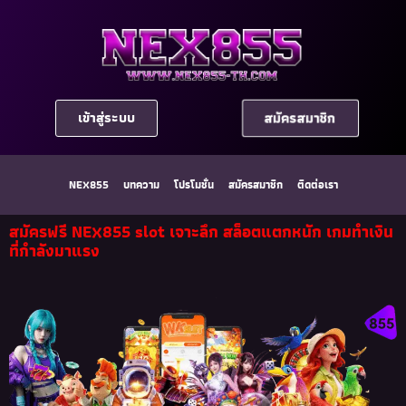
สมัครสมาชิก
เข้าสู่ระบบ
NEX855
บทความ
โปรโมชั่น
สมัครสมาชิก
ติดต่อเรา
สมัครฟรี NEX855 slot เจาะลึก สล็อตแตกหนัก เกมทำเงิน
ที่กำลังมาแรง